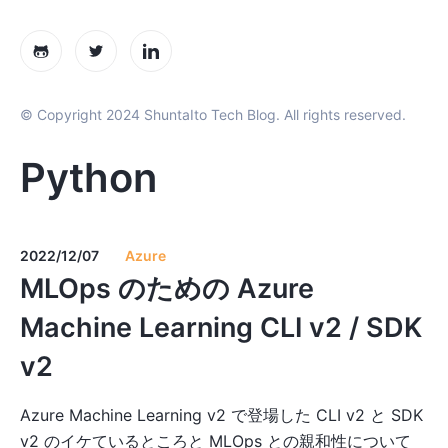
© Copyright 2024 ShuntaIto Tech Blog. All rights reserved.
Python
2022/12/07
Azure
MLOps のための Azure
Machine Learning CLI v2 / SDK
v2
Azure Machine Learning v2 で登場した CLI v2 と SDK
v2 のイケているところと MLOps との親和性について