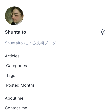
ShuntaIto
ShuntaIto による技術ブログ
Articles
Categories
Tags
Posted Months
About me
Contact me