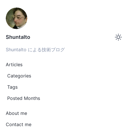
ShuntaIto
ShuntaIto による技術ブログ
Articles
Categories
Tags
Posted Months
About me
Contact me