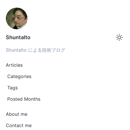
ShuntaIto
ShuntaIto による技術ブログ
Articles
Categories
Tags
Posted Months
About me
Contact me